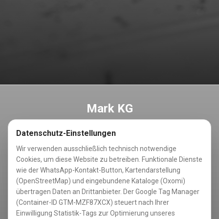
Mark KG
Ihr zuverlässiger Partner für professionelle
Datenschutz-Einstellungen
Trennwandsysteme
Wir verwenden ausschließlich technisch notwendige
Cookies, um diese Website zu betreiben. Funktionale Dienste
wie der WhatsApp-Kontakt-Button, Karten­darstellung
Kontakt
(OpenStreetMap) und eingebundene Kataloge (Oxomi)
übertragen Daten an Drittanbieter. Der Google Tag Manager
Hauptstraße 81
(Container-ID GTM-MZF87XCX) steuert nach Ihrer
59439 Holzwickede
Einwilligung Statistik-Tags zur Optimierung unseres