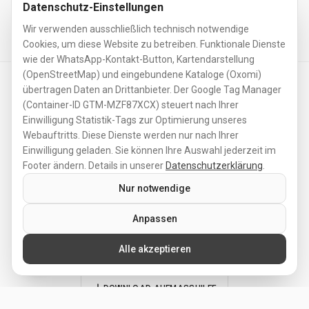
Datenschutz-Einstellungen
DOWNLOAD-BEREICH ÖFFNEN
Wir verwenden ausschließlich technisch notwendige
Cookies, um diese Website zu betreiben. Funktionale Dienste
wie der WhatsApp-Kontakt-Button, Karten­darstellung
(OpenStreetMap) und eingebundene Kataloge (Oxomi)
übertragen Daten an Drittanbieter. Der Google Tag Manager
(Container-ID GTM-MZF87XCX) steuert nach Ihrer
Einwilligung Statistik-Tags zur Optimierung unseres
Webauftritts. Diese Dienste werden nur nach Ihrer
Aufmaß, Betreuung vor Ort
Einwilligung geladen. Sie können Ihre Auswahl jederzeit im
Objektbezogene Planung ist das A&O für eine reibungslose
Footer ändern. Details in unserer
Datenschutzerklärung
.
Realisierung, gerade im auftragsbezogenen Bau-Handwerk.
Nur notwendige
Auf Wunsch prüfen wir die Gegebenheiten vor Ort und übernehmen
für Sie die gesamte Abwicklung, von der Planung bis hin zur
Anpassen
Lieferung und wenn gewünscht, auch den Aufbau.
Alle akzeptieren
Beachten Sie auch unsere MARK KG Aufmaßhilfe für Trennwände.
DOWNLOAD AUFMASSHILFE