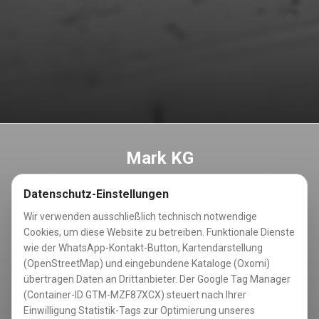
Mark KG
Ihr zuverlässiger Partner für professionelle
Datenschutz-Einstellungen
Trennwandsysteme
Wir verwenden ausschließlich technisch notwendige
Cookies, um diese Website zu betreiben. Funktionale Dienste
wie der WhatsApp-Kontakt-Button, Karten­darstellung
Kontakt
(OpenStreetMap) und eingebundene Kataloge (Oxomi)
übertragen Daten an Drittanbieter. Der Google Tag Manager
Hauptstraße 81
(Container-ID GTM-MZF87XCX) steuert nach Ihrer
59439 Holzwickede
Einwilligung Statistik-Tags zur Optimierung unseres